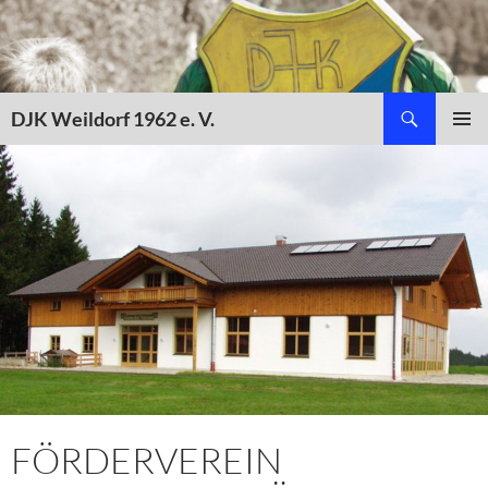
Zum
Inhalt
springen
Suchen
DJK Weildorf 1962 e. V.
PRIMÄR
MENÜ
FÖRDERVEREIN