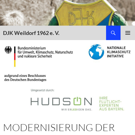
Zum
Inhalt
springen
Suchen
DJK Weildorf 1962 e. V.
PRIMÄR
MENÜ
MODERNISIERUNG DER