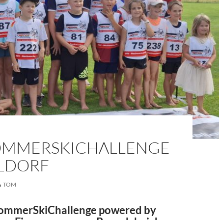
OMMERSKICHALLENGE
ILDORF
TOM
ommerSkiChallenge powered by