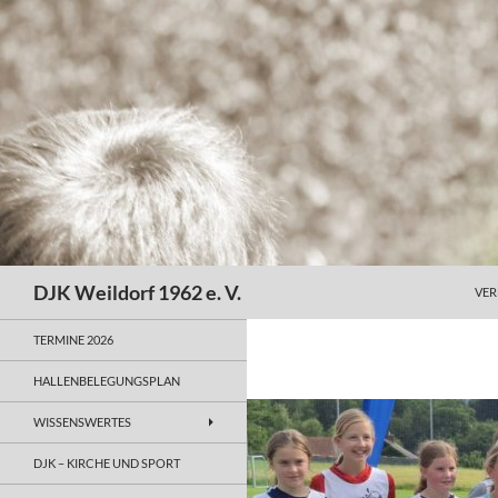
Zum
Inhalt
springen
Suchen
DJK Weildorf 1962 e. V.
VER
TERMINE 2026
HALLENBELEGUNGSPLAN
WISSENSWERTES
DJK – KIRCHE UND SPORT