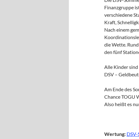
Finanzgruppe is
verschiedene St
Kraft, Schnellig
Nach einem gem
Koordinationsle
die Wette. Rund
den fünf Station
Alle Kinder sin
DSV – Geldbeut
Am Ende des Som
Chance TOGU We
Also heißt es n
Wertung:
DSV-