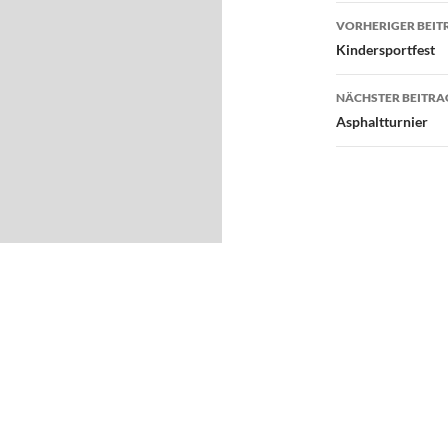
Beitragsn
VORHERIGER BEIT
Kindersportfest
NÄCHSTER BEITRA
Asphaltturnier