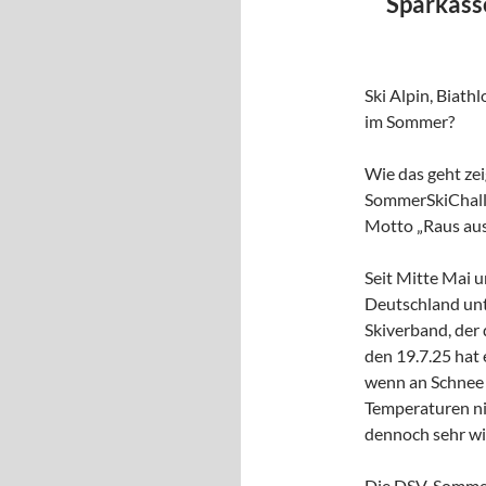
Sparkass
Ski Alpin, Biath
im Sommer?
Wie das geht ze
SommerSkiChall
Motto „Raus aus
Seit Mitte Mai 
Deutschland unt
Skiverband, der
den 19.7.25 hat 
wenn an Schnee
Temperaturen ni
dennoch sehr wi
Die DSV-Sommer