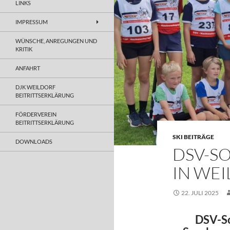
LINKS
IMPRESSUM
WÜNSCHE, ANREGUNGEN UND
KRITIK
ANFAHRT
DJK WEILDORF
BEITRITTSERKLÄRUNG
FÖRDERVEREIN
BEITRITTSERKLÄRUNG
SKI BEITRÄGE
DOWNLOADS
DSV-S
IN WE
22. JULI 2025
DSV-S