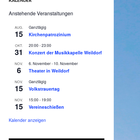
KALENDER
Anstehende Veranstaltungen
Ganztägig
AUG.
15
Kirchenpatrozinium
20:00
-
23:00
OKT.
31
Konzert der Musikkapelle Weildorf
6. November
-
10. November
NOV.
6
Theater in Weildorf
Ganztägig
NOV.
15
Volkstrauertag
15:00
-
19:00
NOV.
15
Vereineschießen
Kalender anzeigen