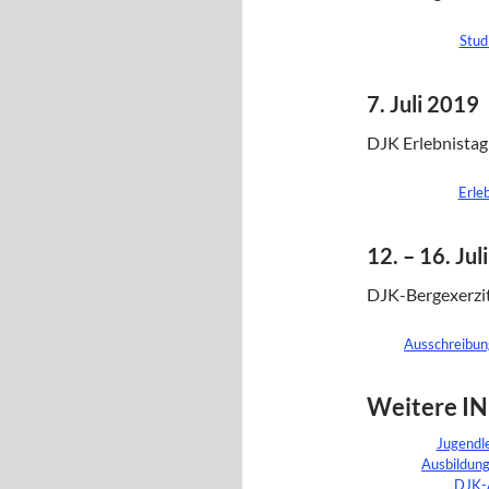
Stud
7. Juli 2019
DJK Erlebnistag
Erle
12. – 16. Jul
DJK-Bergexerzi
Ausschreibun
Weitere I
Jugendl
Ausbildun
DJK-A