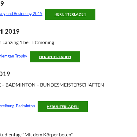
19
dung und Besinnung 2019
HERUNTERLADEN
ril 2019
n Lanzing 1 bei Tittmoning
hiemgau Trophy
HERUNTERLADEN
2019
K – BADMINTON – BUNDESMEISTERSCHAFTEN
hreibung_Badminton
HERUNTERLADEN
tudientag: “Mit dem Körper beten”