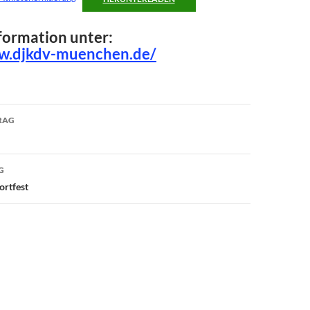
formation unter:
ww.djkdv-muenchen.de/
avigation
RAG
G
rtfest