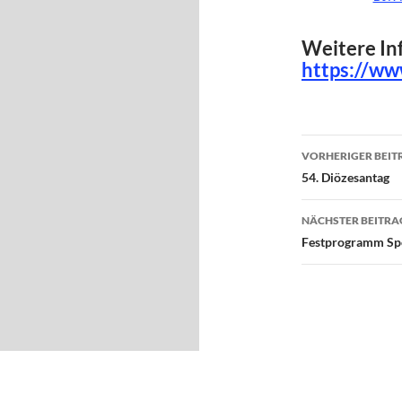
Weitere In
https://w
Beitragsn
VORHERIGER BEIT
54. Diözesantag
NÄCHSTER BEITRA
Festprogramm Spo