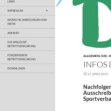
LINKS
IMPRESSUM
WÜNSCHE, ANREGUNGEN UND
KRITIK
ANFAHRT
DJK WEILDORF
BEITRITTSERKLÄRUNG
FÖRDERVEREIN
ALLGEMEIN
,
DJK -
BEITRITTSERKLÄRUNG
INFOS
DOWNLOADS
15. APRIL 2019
Nachfolgen
Ausschreib
Sportverb