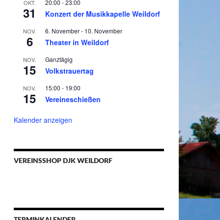
20:00
-
23:00
OKT.
31
Konzert der Musikkapelle Weildorf
6. November
-
10. November
NOV.
6
Theater in Weildorf
Ganztägig
NOV.
15
Volkstrauertag
15:00
-
19:00
NOV.
15
Vereineschießen
Kalender anzeigen
VEREINSSHOP DJK WEILDORF
TERMINKALENDER