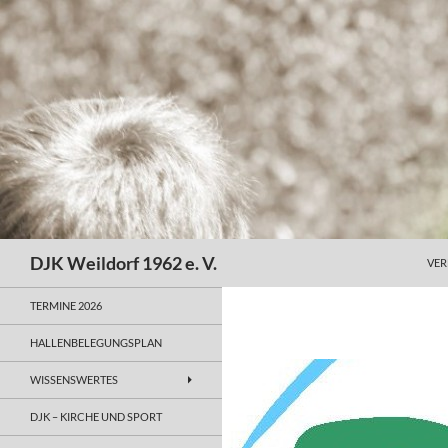
Zum
Inhalt
springen
Suchen
DJK Weildorf 1962 e. V.
VER
TERMINE 2026
HALLENBELEGUNGSPLAN
WISSENSWERTES
DJK – KIRCHE UND SPORT