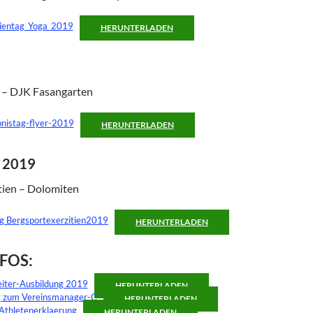
ientag_Yoga_2019
HERUNTERLADEN
 – DJK Fasangarten
bnistag-flyer-2019
HERUNTERLADEN
i 2019
tien – Dolomiten
g Bergsportexerzitien2019
HERUNTERLADEN
NFOS:
eiter-Ausbildung 2019
HERUNTERLADEN
g zum Vereinsmanager-C
HERUNTERLADEN
thletenerklaerung
HERUNTERLADEN