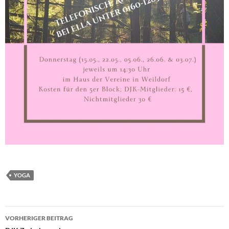
YOGA
Beitragsnavigation
VORHERIGER BEITRAG