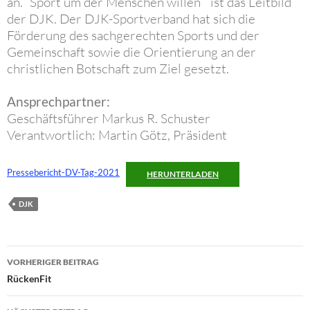
an. “Sport um der Menschen willen ” ist das Leitbild
der DJK. Der DJK-Sportverband hat sich die
Förderung des sachgerechten Sports und der
Gemeinschaft sowie die Orientierung an der
christlichen Botschaft zum Ziel gesetzt.
Ansprechpartner:
Geschäftsführer Markus R. Schuster
Verantwortlich: Martin Götz, Präsident
Pressebericht-DV-Tag-2021
HERUNTERLADEN
DJK
Beitragsnavigation
VORHERIGER BEITRAG
RückenFit