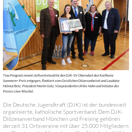
Tina Pongratz nimmt stellvertretend für den DJK-SV Oberndorf den Karlheinz
Summerer-Preis entgegen, flankiert vom Geistlichen Diözesanbeirat und Laudator
Helmut Betz, Präsident Martin Götz, Vizepräsidentin Ulrike Hahn und Initiator des
Preises Uwe Ritschel.
Die Deutsche Jugendkraft (DJK) ist der bundesweit
organisierte, katholische Sportverband. Dem DJK-
Diözesanverband München und Freising gehören
derzeit 31 Ortsvereine mit über 25.000 Mitgliedern