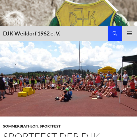
Zum
Inhalt
springen
Suchen
DJK Weildorf 1962 e. V.
PRIMÄR
MENÜ
SOMMERBIATHLON
,
SPORTFEST
SPORTFEST DER DJK