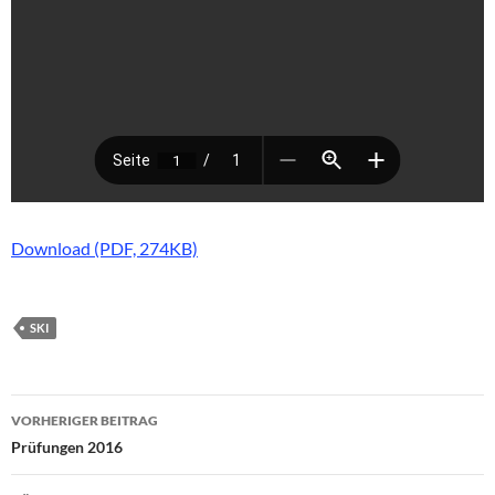
Download (PDF, 274KB)
SKI
Beitragsnavigation
VORHERIGER BEITRAG
Prüfungen 2016