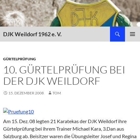
Zum
Inhalt
springen
Suchen
DJK Weildorf 1962 e. V.
PRIMÄR
MENÜ
GÜRTELPRÜFUNG
10. GÜRTELPRÜFUNG BEI
DER DJK WEILDORF
15. DEZEMBER 2008
TOM
Am 15. Dez. 08 legten 21 Karatekas der DJK Weildorf ihre
Gürtelprüfung bei ihrem Trainer Michael Kara, 3.Dan aus
Salzburg ab. Beisitzer waren die Übungsleiter Josef und Regina