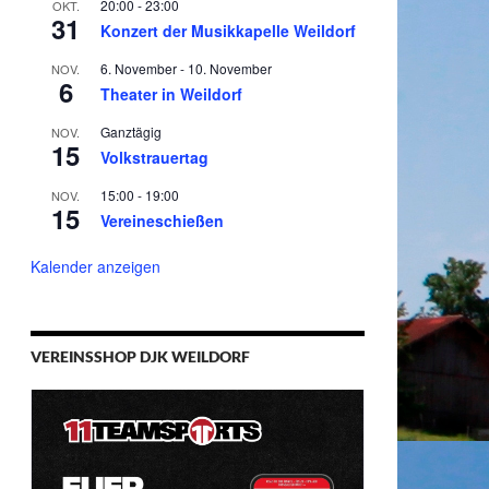
20:00
-
23:00
OKT.
31
Konzert der Musikkapelle Weildorf
6. November
-
10. November
NOV.
6
Theater in Weildorf
Ganztägig
NOV.
15
Volkstrauertag
15:00
-
19:00
NOV.
15
Vereineschießen
Kalender anzeigen
VEREINSSHOP DJK WEILDORF