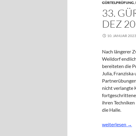
GÜRTELPRÜFUNG
,
33. GÜ
DEZ 20
10. JANUAR 202
Nach längerer Z
Weildorf endlich
bereiteten die P
Julia, Franziska
Partnerübungen
nicht verlangte 
fortgeschritten
ihren Techniken
die Halle.
33. Gürtelprüfu
weiterlesen
→