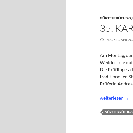
GÜRTELPRÜFUNG
,
35. K
14. OKTOBER 20
Am Montag, den 
Weildorf die mi
Die Prüflinge z
traditionellen 
Prüferin Andrea
35. Karate-Gürt
weiterlesen
→
GÜRTELPRÜFUNG