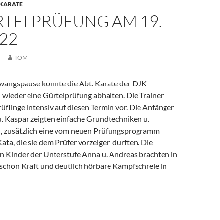
KARATE
RTELPRÜFUNG AM 19.
22
3
TOM
wangspause konnte die Abt. Karate der DJK
 wieder eine Gürtelprüfung abhalten. Die Trainer
rüflinge intensiv auf diesen Termin vor. Die Anfänger
 u. Kaspar zeigten einfache Grundtechniken u.
, zusätzlich eine vom neuen Prüfungsprogramm
Kata, die sie dem Prüfer vorzeigen durften. Die
en Kinder der Unterstufe Anna u. Andreas brachten in
 schon Kraft und deutlich hörbare Kampfschreie in
ng am 19. DEZ 2022