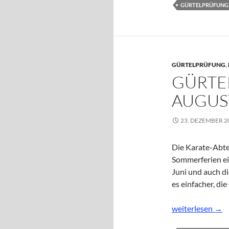
GÜRTELPRÜFUNG
GÜRTELPRÜFUNG
,
GÜRTE
AUGUS
23. DEZEMBER 2
Die Karate-Abte
Sommerferien ein
Juni und auch di
es einfacher, d
Gürtelprüfung a
weiterlesen
→