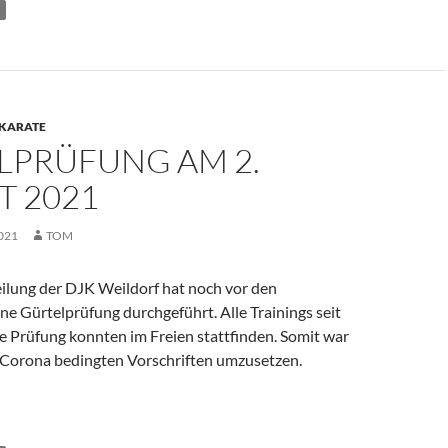
KARATE
LPRÜFUNG AM 2.
T 2021
021
TOM
ilung der DJK Weildorf hat noch vor den
e Gürtelprüfung durchgeführt. Alle Trainings seit
e Prüfung konnten im Freien stattfinden. Somit war
ie Corona bedingten Vorschriften umzusetzen.
m 2. August 2021