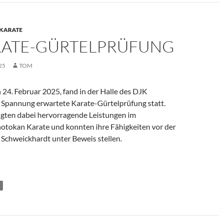
KARATE
ARATE-GÜRTELPRÜFUNG
25
TOM
24. Februar 2025, fand in der Halle des DJK
t Spannung erwartete Karate-Gürtelprüfung statt.
eigten dabei hervorragende Leistungen im
Shotokan Karate und konnten ihre Fähigkeiten vor der
 Schweickhardt unter Beweis stellen.
elprüfung