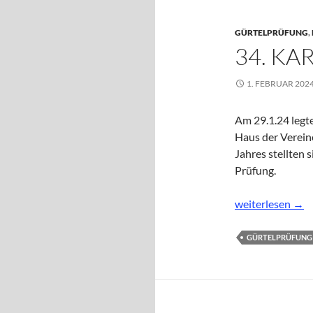
GÜRTELPRÜFUNG
,
34. K
1. FEBRUAR 202
Am 29.1.24 legt
Haus der Vereine
Jahres stellten 
Prüfung.
34. Karate-Gürt
weiterlesen
→
GÜRTELPRÜFUNG