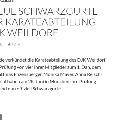
KARATE
NEUE SCHWARZGURTE
ER KARATEABTEILUNG
JK WEILDORF
25
TOM
de verkündet die Karateabteilung des DJK Weildorf
 Prüfung von vier ihrer Mitglieder zum 1. Dan, dem
tthias Enzensberger, Monika Mayer, Anna Reischl
schl haben am 28. Juni in München ihre Prüfung
nd nun offiziell Schwarzgurte.
rzgurte bei der Karateabteilung des DJK Weildorf