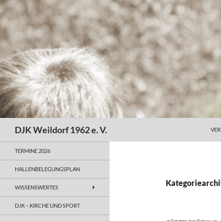
Zum
Inhalt
springen
Suchen
DJK Weildorf 1962 e. V.
VER
TERMINE 2026
HALLENBELEGUNGSPLAN
Kategoriearchi
WISSENSWERTES
DJK – KIRCHE UND SPORT