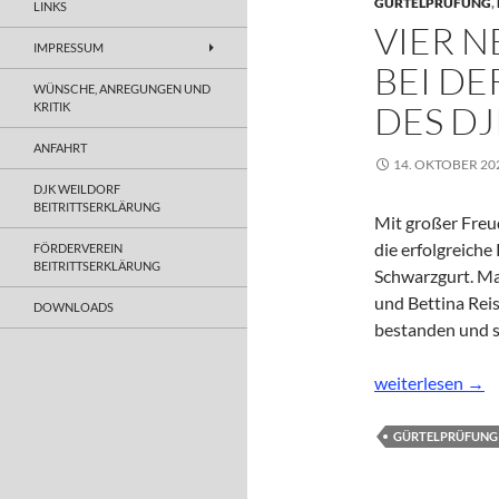
GÜRTELPRÜFUNG
,
LINKS
VIER 
IMPRESSUM
BEI D
WÜNSCHE, ANREGUNGEN UND
DES D
KRITIK
ANFAHRT
14. OKTOBER 20
DJK WEILDORF
BEITRITTSERKLÄRUNG
Mit großer Freu
die erfolgreiche
FÖRDERVEREIN
BEITRITTSERKLÄRUNG
Schwarzgurt. Ma
und Bettina Rei
DOWNLOADS
bestanden und si
Vier neue Schwa
weiterlesen
→
GÜRTELPRÜFUNG