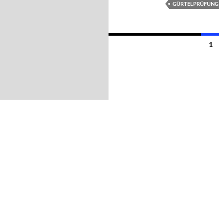
GÜRTELPRÜFUNG
Beitragsnavigation
1