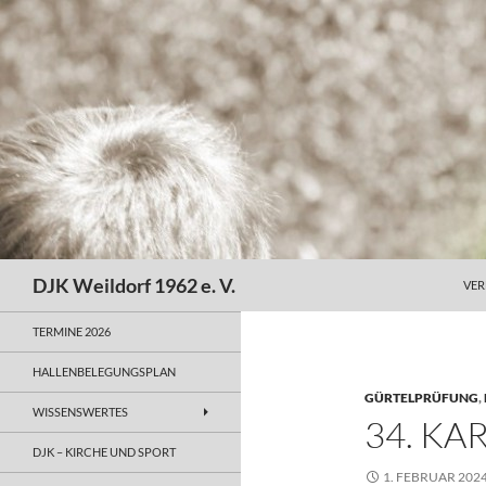
Zum
Inhalt
springen
Suchen
DJK Weildorf 1962 e. V.
VER
TERMINE 2026
HALLENBELEGUNGSPLAN
GÜRTELPRÜFUNG
,
WISSENSWERTES
34. K
DJK – KIRCHE UND SPORT
1. FEBRUAR 202