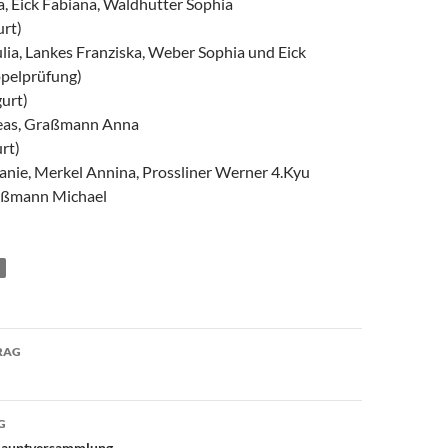
, Eick Fabiana, Waldhutter Sophia
urt)
ia, Lankes Franziska, Weber Sophia und Eick
pelprüfung)
urt)
eas, Graßmann Anna
rt)
anie, Merkel Annina, Prossliner Werner 4.Kyu
raßmann Michael
avigation
RAG
G
shauptversammlung