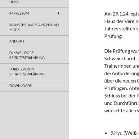
LINKS
Am 29.1.24 legt
IMPRESSUM
Haus der Vereine
WÜNSCHE, ANREGUNGEN UND
Jahres stellten 
KRITIK
Prüfung.
ANFAHRT
Die Prüfung wur
DJK WEILDORF
Schweickhardt a
BEITRITTSERKLÄRUNG
Trainerinnen un
FÖRDERVEREIN
die Anforderunge
BEITRITTSERKLÄRUNG
über die neuen 
DOWNLOADS
Prüflingen. Abte
Schluss bei der 
und Durchführun
wünschte allen 
9.Kyu (Weiß-