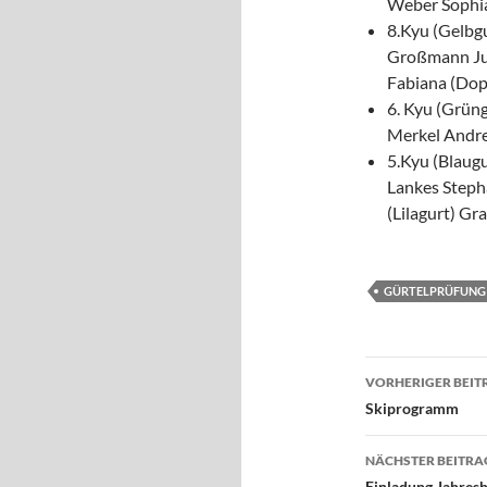
Weber Sophia
8.Kyu (Gelbg
Großmann Jul
Fabiana (Dop
6. Kyu (Grüng
Merkel Andr
5.Kyu (Blaugu
Lankes Steph
(Lilagurt) G
GÜRTELPRÜFUNG
Beitragsn
VORHERIGER BEIT
Skiprogramm
NÄCHSTER BEITRA
Einladung Jahre