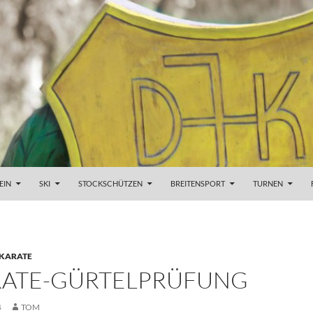
EIN
SKI
STOCKSCHÜTZEN
BREITENSPORT
TURNEN
KARATE
ARATE-GÜRTELPRÜFUNG
4
TOM