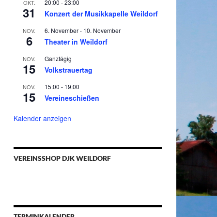
20:00
-
23:00
OKT.
31
Konzert der Musikkapelle Weildorf
6. November
-
10. November
NOV.
6
Theater in Weildorf
Ganztägig
NOV.
15
Volkstrauertag
15:00
-
19:00
NOV.
15
Vereineschießen
Kalender anzeigen
VEREINSSHOP DJK WEILDORF
TERMINKALENDER