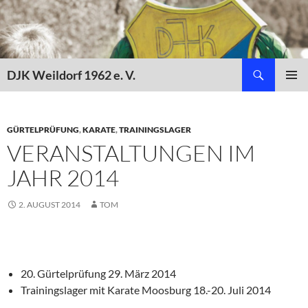
Zum
Inhalt
springen
Suchen
DJK Weildorf 1962 e. V.
PRIMÄR
MENÜ
GÜRTELPRÜFUNG
,
KARATE
,
TRAININGSLAGER
VERANSTALTUNGEN IM
JAHR 2014
2. AUGUST 2014
TOM
20. Gürtelprüfung 29. März 2014
Trainingslager mit Karate Moosburg 18.-20. Juli 2014