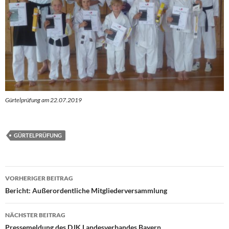
Gürtelprüfung am 22.07.2019
GÜRTELPRÜFUNG
Beitragsnavigation
VORHERIGER BEITRAG
Bericht: Außerordentliche Mitgliederversammlung
NÄCHSTER BEITRAG
Pressemeldung des DJK Landesverbandes Bayern