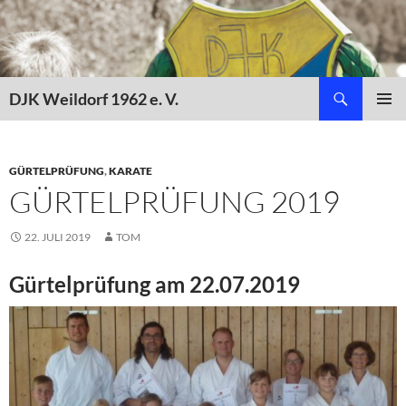
Zum
Inhalt
springen
Suchen
DJK Weildorf 1962 e. V.
PRIMÄR
MENÜ
GÜRTELPRÜFUNG
,
KARATE
GÜRTELPRÜFUNG 2019
22. JULI 2019
TOM
Gürtelprüfung am 22.07.2019